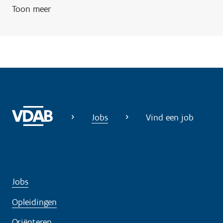
Toon meer
g
?
Jobs
Vind een job
Jobs
Opleidingen
Oriënteren