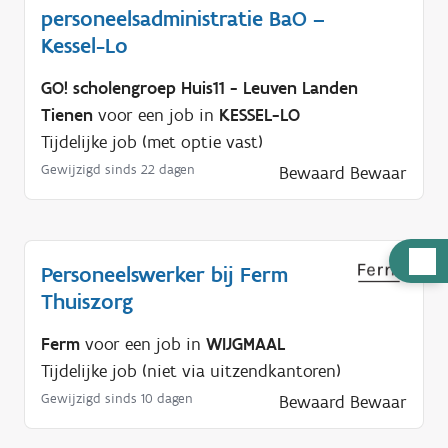
personeelsadministratie BaO –
Kessel-Lo
GO! scholengroep Huis11 - Leuven Landen
Tienen
voor een job in
KESSEL-LO
Tijdelijke job (met optie vast)
Gewijzigd sinds 22 dagen
Bewaard
Bewaar
H
Personeelswerker bij Ferm
u
Thuiszorg
l
p
Ferm
voor een job in
WIJGMAAL
n
Tijdelijke job (niet via uitzendkantoren)
o
Gewijzigd sinds 10 dagen
Bewaard
Bewaar
d
i