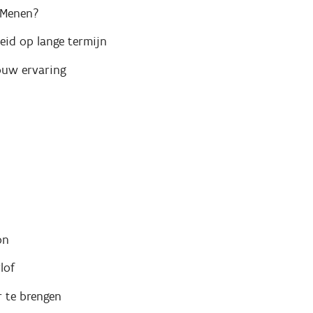
 Menen?
id op lange termijn
ouw ervaring
on
lof
 te brengen