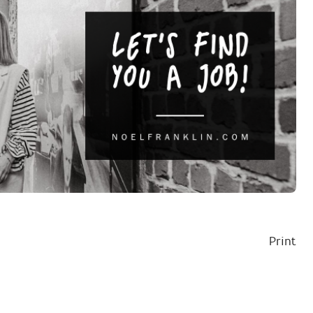
Print