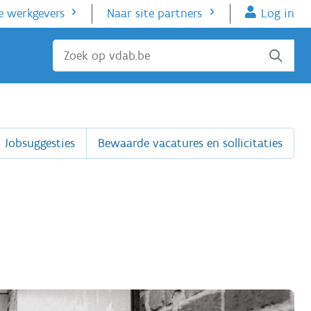
e werkgevers
Naar site partners
Log in
Sluiten
Jobsuggesties
Bewaarde vacatures en sollicitaties