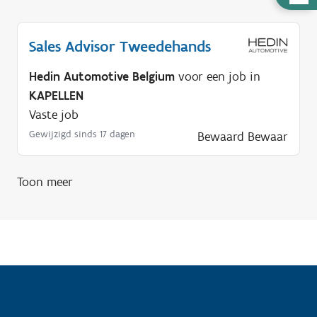
u
l
Sales Advisor Tweedehands
p
n
Hedin Automotive Belgium
voor een job in
o
KAPELLEN
d
Vaste job
i
Gewijzigd sinds 17 dagen
Bewaard
Bewaar
g
?
Toon meer