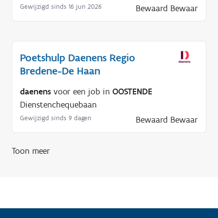
Gewijzigd sinds 16 jun 2026
Bewaard
Bewaar
n
o
d
i
Poetshulp Daenens Regio
g
Bredene-De Haan
?
daenens
voor een job in
OOSTENDE
Dienstenchequebaan
Gewijzigd sinds 9 dagen
Bewaard
Bewaar
Toon meer