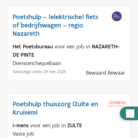
Poetshulp – (elektrische) fiets
of bedrijfswagen – regio
Nazareth
Het Poetsbureau
voor een job in
NAZARETH-
DE PINTE
Dienstenchequebaan
Gewijzigd sinds 29 mei 2026
Bewaard
Bewaar
Poetshulp thuiszorg (Zulte en
Kruisem)
H
u
i-mens
voor een job in
ZULTE
l
Vaste job
p