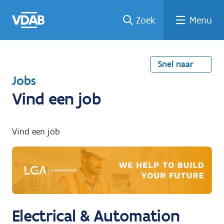
Welke
Terug
Vind
Vind
Ga
Zoek
Menu
naar
naar
een
een
job
home
oplei
past
job
de
inhou
ding
bij
mij?
d
Snel naar
T
Jobs
e
Vind een job
r
u
Vind een job
g
n
a
a
r
Electrical & Automation