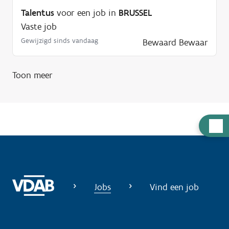
Talentus
voor een job in
BRUSSEL
Vaste job
Gewijzigd sinds vandaag
Bewaard
Bewaar
Toon meer
H
u
l
p
n
Jobs
Vind een job
o
d
i