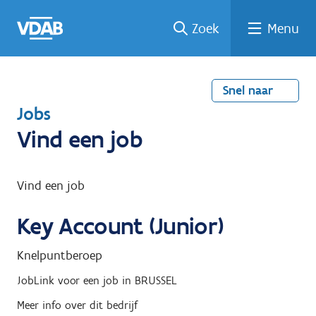
Welke
Terug
Vind
Vind
Ga
Zoek
Menu
naar
naar
een
een
job
home
oplei
past
job
de
inhou
ding
bij
mij?
d
Snel naar
T
Jobs
e
Vind een job
r
u
Vind een job
g
Key Account (Junior)
n
a
Knelpuntberoep
a
JobLink
voor een job in
BRUSSEL
r
Meer info over dit bedrijf