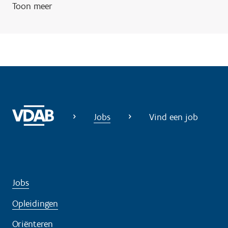
Toon meer
n
o
d
i
g
?
Jobs
Vind een job
Jobs
Opleidingen
Oriënteren