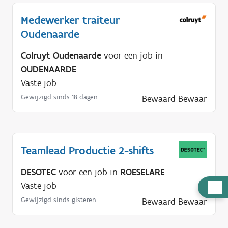
Medewerker traiteur
Oudenaarde
Colruyt Oudenaarde
voor een job in
OUDENAARDE
Vaste job
Gewijzigd sinds 18 dagen
Bewaard
Bewaar
Teamlead Productie 2-shifts
DESOTEC
voor een job in
ROESELARE
Vaste job
H
u
Gewijzigd sinds gisteren
Bewaard
Bewaar
l
p