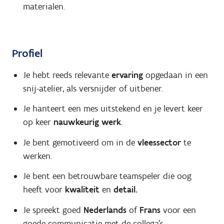
materialen.
Profiel
Je hebt reeds relevante
ervaring
opgedaan in een
snij-atelier, als versnijder of uitbener.
Je hanteert een mes uitstekend en je levert keer
op keer
nauwkeurig werk
.
Je bent gemotiveerd om in de
vleessector
te
werken.
Je bent een betrouwbare teamspeler die oog
heeft voor
kwaliteit
en
detail.
Je spreekt goed
Nederlands
of
Frans
voor een
goede communicatie met de collega's.