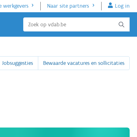
e werkgevers
Naar site partners
Log in
Sluiten
Jobsuggesties
Bewaarde vacatures en sollicitaties