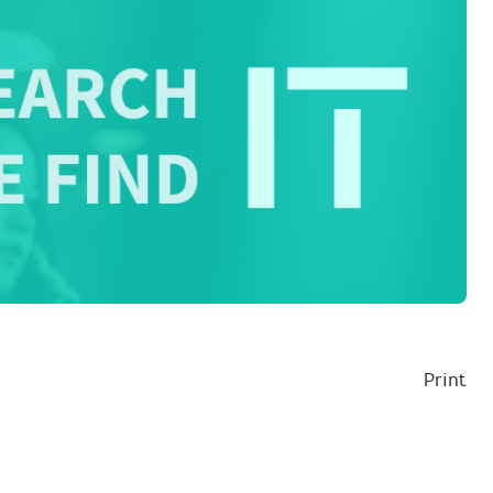
Print