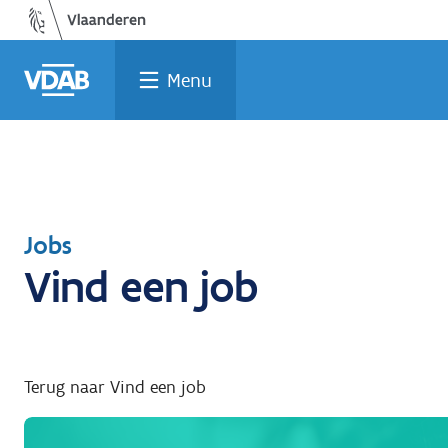
Welke
Terug
Vind
Vind
Ga
naar
naar
een
een
job
opleiding
home
past
job
de
Menu
inhoud
bij
mij?
Terug
Jobs
Vind een job
naar
Terug naar Vind een job