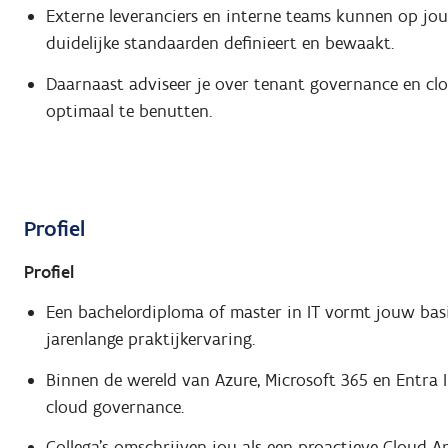
Externe leveranciers en interne teams kunnen op jou
duidelijke standaarden definieert en bewaakt.
Daarnaast adviseer je over tenant governance en c
optimaal te benutten.
Profiel
Profiel
Een bachelordiploma of master in IT vormt jouw basis
jarenlange praktijkervaring.
Binnen de wereld van Azure, Microsoft 365 en Entra ID
cloud governance.
Collega's omschrijven jou als een proactieve Cloud Ar