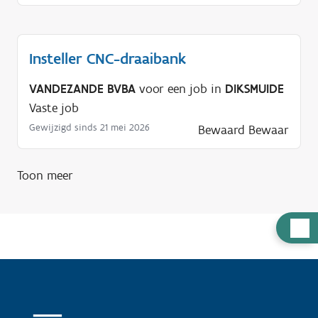
Insteller CNC-draaibank
VANDEZANDE BVBA
voor een job in
DIKSMUIDE
Vaste job
Gewijzigd sinds 21 mei 2026
Bewaard
Bewaar
Toon meer
H
u
l
p
n