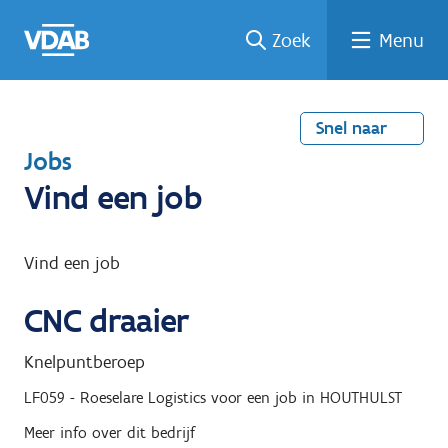
Welke
Terug
Vind
Vind
Ga
Zoek
Menu
naar
naar
een
een
job
home
oplei
past
job
de
inhou
ding
bij
mij?
d
Snel naar
T
Jobs
e
Vind een job
r
u
Vind een job
g
CNC draaier
n
a
Knelpuntberoep
a
LF059 - Roeselare Logistics
voor een job in
HOUTHULST
r
Meer info over dit bedrijf