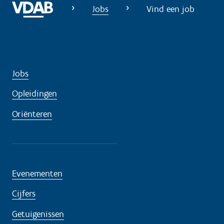
o
Jobs
Vind een job
d
i
g
?
Jobs
Opleidingen
Oriënteren
Evenementen
Cijfers
Getuigenissen