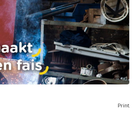
Print