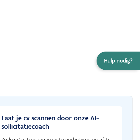
Hulp nodig?
Laat je cv scannen door onze AI-
sollicitatiecoach
Zo krijg je tips om je cv te verbeteren en af te