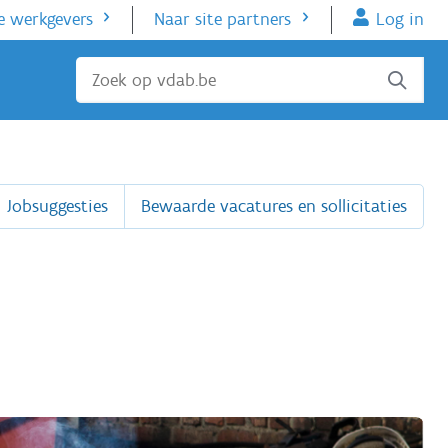
e werkgevers
Naar site partners
Log in
Sluiten
Jobsuggesties
Bewaarde vacatures en sollicitaties