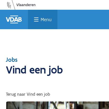
Welke
Terug
Vind
Vind
Ga
naar
naar
een
een
job
opleiding
home
past
job
de
Menu
inhoud
bij
mij?
Terug
Jobs
Vind een job
naar
Terug naar Vind een job