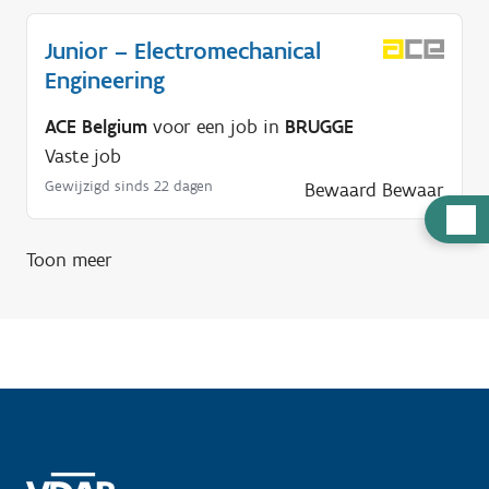
Junior – Electromechanical
Engineering
ACE Belgium
voor een job in
BRUGGE
Vaste job
Gewijzigd sinds 22 dagen
Bewaard
Bewaar
H
u
Toon meer
l
p
n
o
d
i
g
?