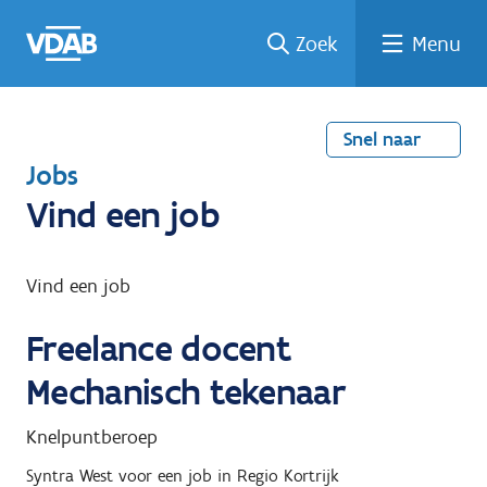
Welke
Terug
Vind
Vind
Ga
Zoek
Menu
naar
naar
een
een
job
home
oplei
past
job
de
inhou
ding
bij
mij?
d
Snel naar
T
Jobs
e
Vind een job
r
u
Vind een job
g
Freelance docent
n
a
Mechanisch tekenaar
a
Knelpuntberoep
r
Syntra West
voor een job in
Regio Kortrijk