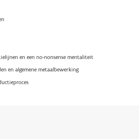
en
elijnen en een no-nonsense mentaliteit
ijden en algemene metaalbewerking
ductieproces