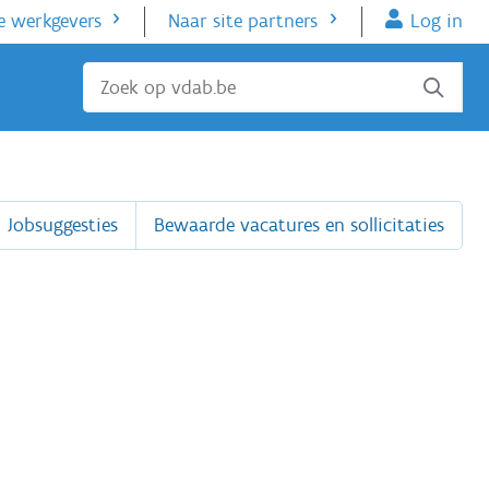
e werkgevers
Naar site partners
Log in
Sluiten
Jobsuggesties
Bewaarde vacatures en sollicitaties