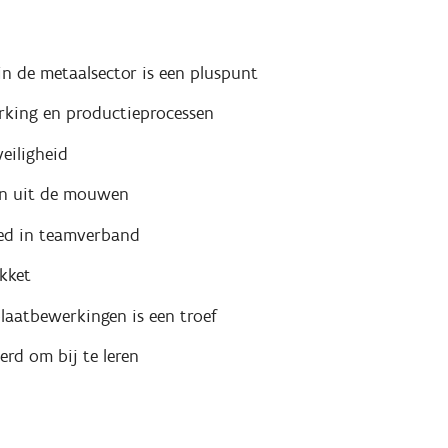
in de metaalsector is een pluspunt
erking en productieprocessen
eiligheid
den uit de mouwen
oed in teamverband
kket
plaatbewerkingen is een troef
rd om bij te leren