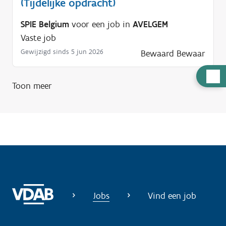
(Tijdelijke opdracht)
SPIE Belgium
voor een job in
AVELGEM
Vaste job
Gewijzigd sinds 5 jun 2026
Bewaard
Bewaar
H
Toon meer
u
l
p
n
o
d
i
g
Jobs
Vind een job
?