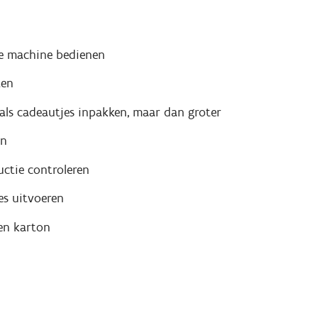
e machine bedienen
ten
als cadeautjes inpakken, maar dan groter
en
ctie controleren
es uitvoeren
en karton