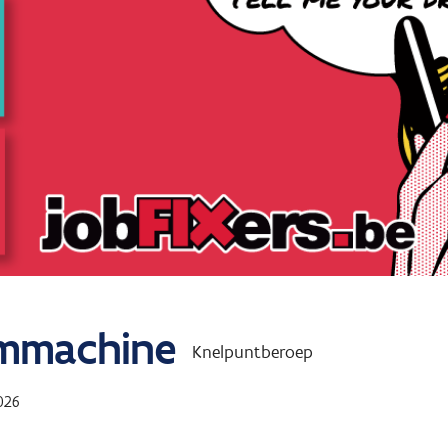
jmmachine
Knelpuntberoep
026