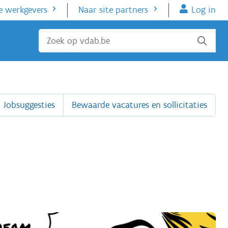
e werkgevers
Naar site partners
Log in
Sluiten
Jobsuggesties
Bewaarde vacatures en sollicitaties