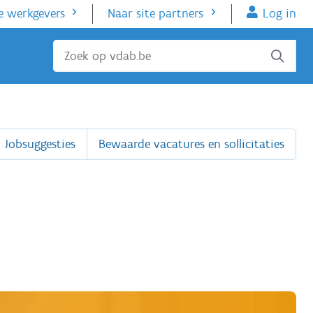
e werkgevers
Naar site partners
Log in
Sluiten
Jobsuggesties
Bewaarde vacatures en sollicitaties