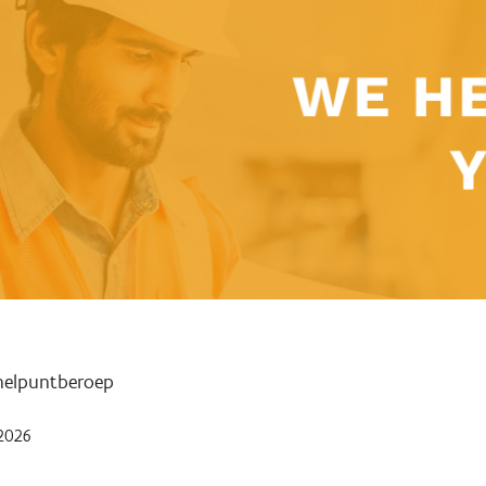
nelpuntberoep
2026