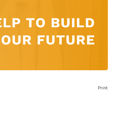
Print