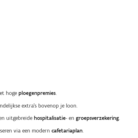
met hoge
ploegenpremies
.
elijkse extra’s bovenop je loon.
en uitgebreide
hospitalisatie
- en
groepsverzekering
.
liseren via een modern
cafetariaplan
.