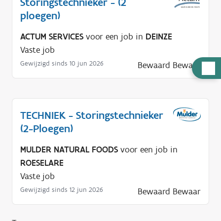
Storingstechnieker - (2
ploegen)
ACTUM SERVICES
voor een job in
DEINZE
Vaste job
Gewijzigd sinds 10 jun 2026
Bewaard
Bewaar
H
u
l
p
TECHNIEK - Storingstechnieker
n
(2-Ploegen)
o
d
MULDER NATURAL FOODS
voor een job in
i
ROESELARE
g
Vaste job
?
Gewijzigd sinds 12 jun 2026
Bewaard
Bewaar