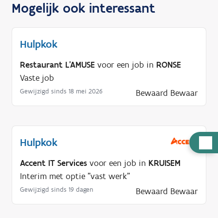
Mogelijk ook interessant
Hulpkok
Restaurant L'AMUSE
voor een job in
RONSE
Vaste job
Gewijzigd sinds 18 mei 2026
Bewaard
Bewaar
Hulpkok
H
u
Accent IT Services
voor een job in
KRUISEM
l
Interim met optie "vast werk"
p
Gewijzigd sinds 19 dagen
Bewaard
Bewaar
n
o