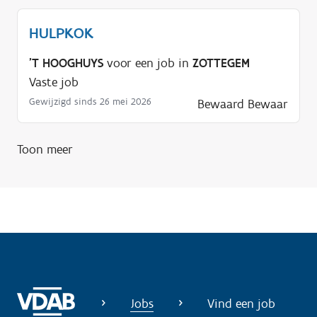
d
i
HULPKOK
g
?
'T HOOGHUYS
voor een job in
ZOTTEGEM
Vaste job
Gewijzigd sinds 26 mei 2026
Bewaard
Bewaar
Toon meer
Jobs
Vind een job