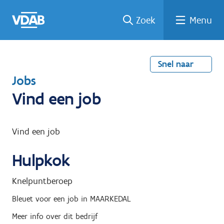
Welke
Terug
Vind
Vind
Ga
Zoek
Menu
naar
naar
een
een
job
home
oplei
past
job
de
inhou
ding
bij
mij?
d
Snel naar
T
Jobs
e
Vind een job
r
u
Vind een job
g
Hulpkok
n
a
Knelpuntberoep
a
Bleuet
voor een job in
MAARKEDAL
r
Meer info over dit bedrijf