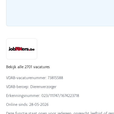
Bekijk alle 2701 vacatures
VDAB-vacaturenummer: 73815588
VDAB-beroep: Dierenverzorger
Erkenningsnummer: 023/111747/1674223718
Online sinds:
28-05-2026
Deze functie staat open voor iedereen, ongeacht leeftijd of gen