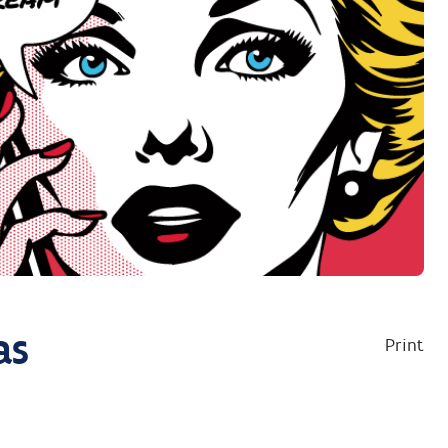
as
Print