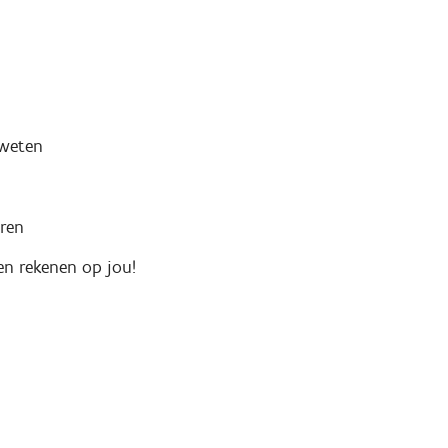
 weten
ren
en rekenen op jou!