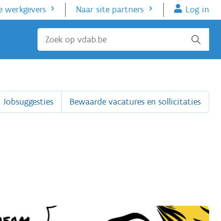
e werkgevers
Naar site partners
Log in
Sluiten
Jobsuggesties
Bewaarde vacatures en sollicitaties