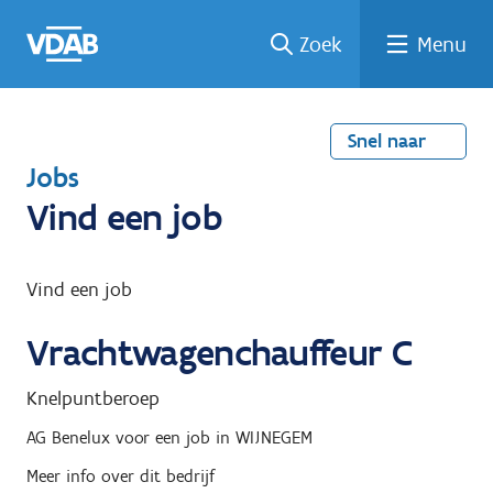
Welke
Terug
Vind
Vind
Ga
Zoek
Menu
naar
naar
een
een
job
home
oplei
past
job
de
inhou
ding
bij
mij?
d
Snel naar
T
Jobs
e
Vind een job
r
u
Vind een job
g
Vrachtwagenchauffeur C
n
a
Knelpuntberoep
a
AG Benelux
voor een job in
WIJNEGEM
r
Meer info over dit bedrijf