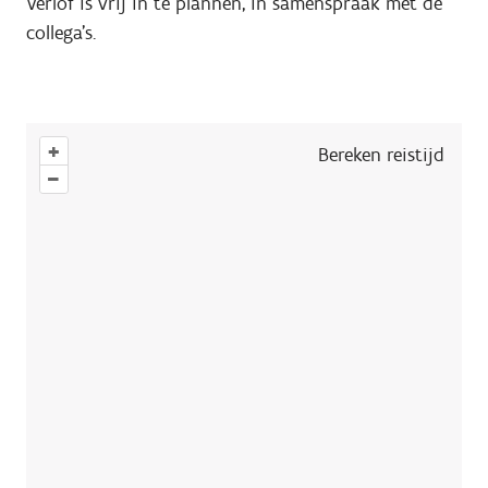
Verlof is vrij in te plannen, in samenspraak met de
collega’s.
+
Bereken reistijd
–