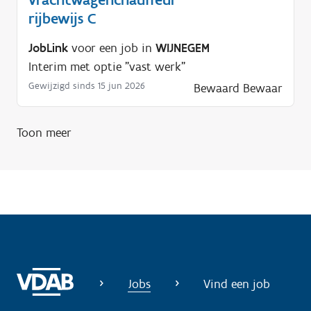
p
rijbewijs C
n
JobLink
voor een job in
WIJNEGEM
o
Interim met optie "vast werk"
d
Gewijzigd sinds 15 jun 2026
Bewaard
Bewaar
i
g
?
Toon meer
Jobs
Vind een job