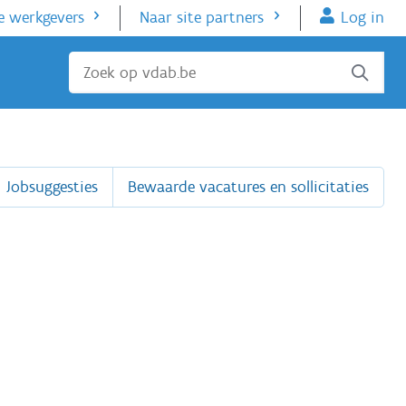
e werkgevers
Naar site partners
Log in
Sluiten
Jobsuggesties
Bewaarde vacatures en sollicitaties