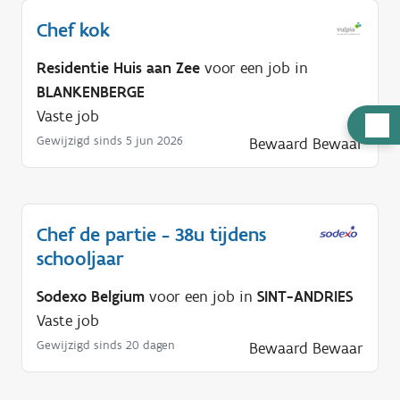
Chef kok
Residentie Huis aan Zee
voor een job in
BLANKENBERGE
Vaste job
H
Gewijzigd sinds 5 jun 2026
Bewaard
Bewaar
u
l
p
n
Chef de partie - 38u tijdens
o
schooljaar
d
i
Sodexo Belgium
voor een job in
SINT-ANDRIES
g
Vaste job
?
Gewijzigd sinds 20 dagen
Bewaard
Bewaar