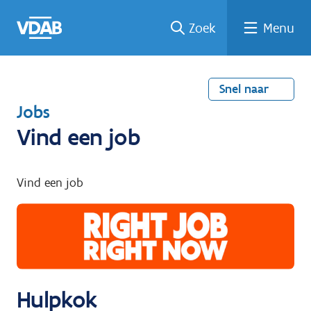
Welke
Terug
Vind
Vind
Ga
Zoek
Menu
naar
naar
een
een
job
home
oplei
past
job
de
inhou
ding
bij
mij?
d
Snel naar
T
Jobs
e
Vind een job
r
u
Vind een job
g
n
a
a
r
Hulpkok