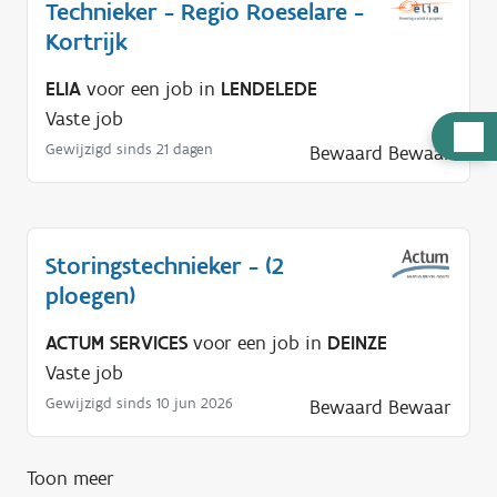
Technieker - Regio Roeselare -
Kortrijk
ELIA
voor een job in
LENDELEDE
Vaste job
H
Gewijzigd sinds 21 dagen
Bewaard
Bewaar
u
l
p
n
Storingstechnieker - (2
o
ploegen)
d
ACTUM SERVICES
voor een job in
DEINZE
i
Vaste job
g
?
Gewijzigd sinds 10 jun 2026
Bewaard
Bewaar
Toon meer