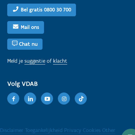
Bel gratis 0800 30 700
Mail ons
Chat nu
Meld je
suggestie
of
klacht
Volg VDAB
Facebook
Linkedin
Youtube
Instagram
TikTok
Disclaimer
Toegankelijkheid
Privacy
Cookies
Other