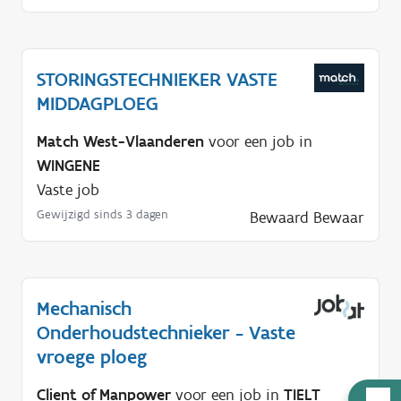
STORINGSTECHNIEKER VASTE
MIDDAGPLOEG
Match West-Vlaanderen
voor een job in
WINGENE
Vaste job
Gewijzigd sinds 3 dagen
Bewaard
Bewaar
Mechanisch
Onderhoudstechnieker - Vaste
vroege ploeg
Client of Manpower
voor een job in
TIELT
H