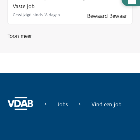
Vaste job
u
l
Gewijzigd sinds 18 dagen
Bewaard
Bewaar
p
n
Toon meer
o
d
i
g
?
Jobs
Vind een job