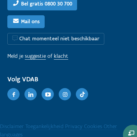
Bel gratis 0800 30 700
Mail ons
Chat momenteel niet beschikbaar
Meld je
suggestie
of
klacht
Volg VDAB
Facebook
Linkedin
Youtube
Instagram
TikTok
Disclaimer
Toegankelijkheid
Privacy
Cookies
Other
languages