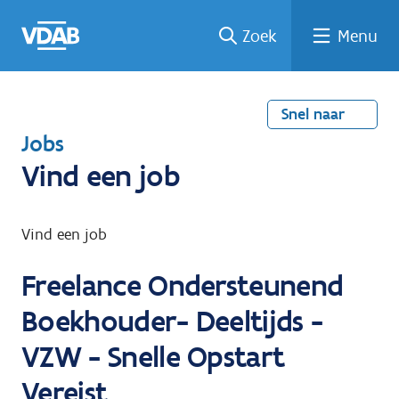
Welke
Terug
Vind
Vind
Ga
Zoek
Menu
naar
naar
een
een
job
home
oplei
past
job
de
inhou
ding
bij
mij?
d
Snel naar
T
Jobs
e
Vind een job
r
u
Vind een job
g
Freelance Ondersteunend
n
a
Boekhouder- Deeltijds -
a
VZW - Snelle Opstart
r
Vereist