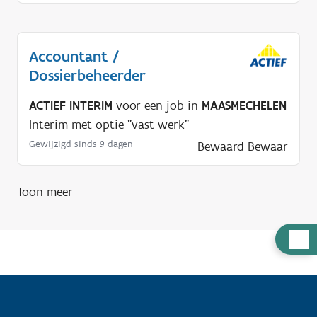
Accountant /
Dossierbeheerder
ACTIEF INTERIM
voor een job in
MAASMECHELEN
Interim met optie "vast werk"
Gewijzigd sinds 9 dagen
Bewaard
Bewaar
Toon meer
H
u
l
p
n