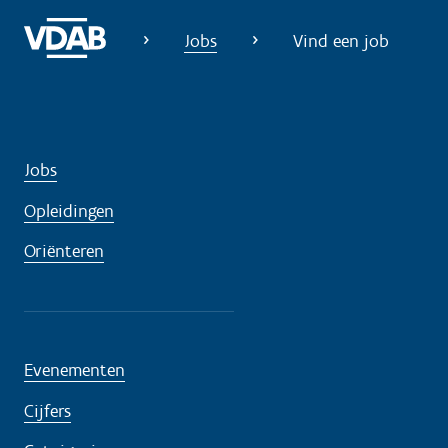
o
Jobs
Vind een job
d
i
g
?
Jobs
Opleidingen
Oriënteren
Evenementen
Cijfers