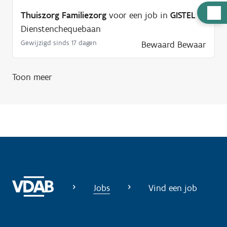
H
Thuiszorg Familiezorg
voor een job in
GISTEL
u
Dienstenchequebaan
l
Gewijzigd sinds 17 dagen
Bewaard
Bewaar
p
n
Toon meer
o
d
i
g
?
Jobs
Vind een job