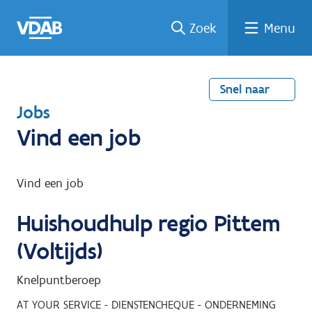
Welke
Terug
Vind
Vind
Ga
Zoek
Menu
naar
naar
een
een
job
home
oplei
past
job
de
inhou
ding
bij
mij?
d
Snel naar
T
Jobs
e
Vind een job
r
u
Vind een job
g
Huishoudhulp regio Pittem
n
a
(Voltijds)
a
Knelpuntberoep
r
AT YOUR SERVICE - DIENSTENCHEQUE - ONDERNEMING