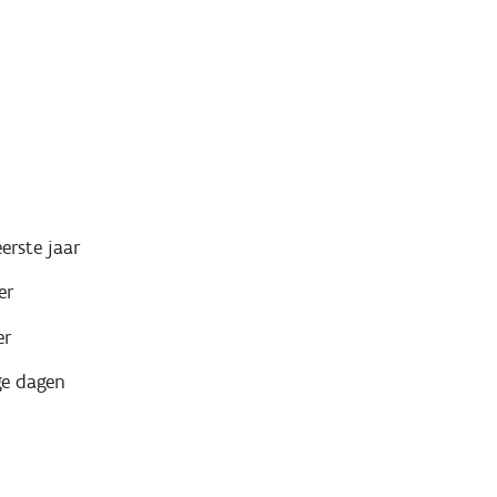
erste jaar
er
er
ge dagen