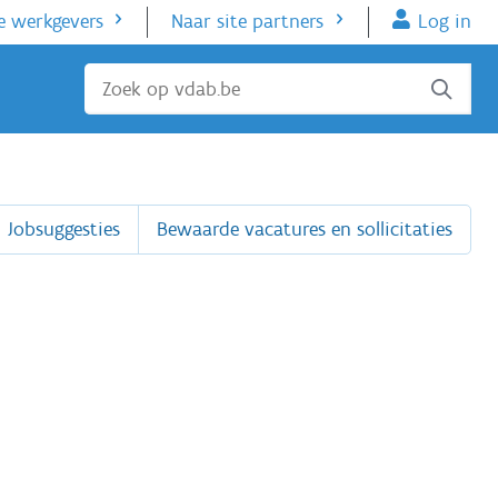
e werkgevers
Naar site partners
Log in
Sluiten
Jobsuggesties
Bewaarde vacatures en sollicitaties