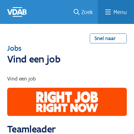
Welke
Terug
Vind
Vind
Ga
Zoek
Menu
naar
naar
een
een
job
home
oplei
past
job
de
inhou
ding
bij
mij?
d
Snel naar
T
Jobs
e
Vind een job
r
u
Vind een job
g
n
a
a
r
Teamleader