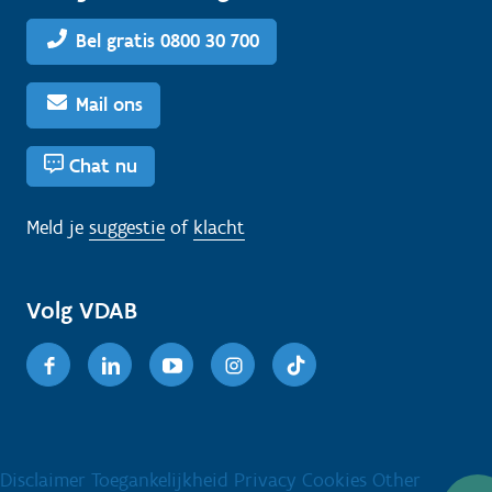
Bel gratis 0800 30 700
Mail ons
Chat nu
Meld je
suggestie
of
klacht
Volg VDAB
Facebook
Linkedin
Youtube
Instagram
TikTok
Disclaimer
Toegankelijkheid
Privacy
Cookies
Other