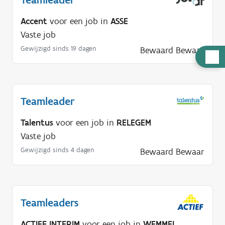
Accent
voor een job in
ASSE
Vaste job
Gewijzigd sinds 19 dagen
Bewaard
Bewaar
H
u
l
p
Teamleader
n
Talentus
voor een job in
RELEGEM
o
Vaste job
d
i
Gewijzigd sinds 4 dagen
Bewaard
Bewaar
g
?
Teamleaders
ACTIEF INTERIM
voor een job in
WEMMEL