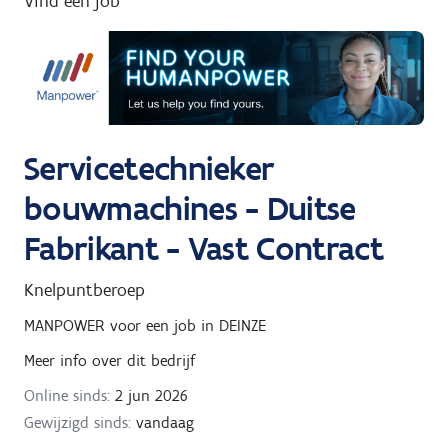
Vind een job
g
n
a
a
r
Servicetechnieker
bouwmachines - Duitse
Fabrikant - Vast Contract
Knelpuntberoep
MANPOWER
voor een job in
DEINZE
Meer info over dit bedrijf
Online sinds:
2 jun 2026
Gewijzigd sinds:
vandaag