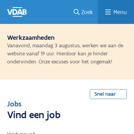
Welke
Terug
Vind
Vind
Ga
Zoek
Menu
naar
naar
een
een
job
home
oplei
past
job
de
inhou
ding
bij
mij?
d
Werkzaamheden
Vanavond, maandag 3 augustus, werken we aan de
website vanaf 19 uur. Hierdoor kan je hinder
ondervinden. Onze excuses voor het ongemak!
Snel naar
T
Jobs
e
Vind een job
r
u