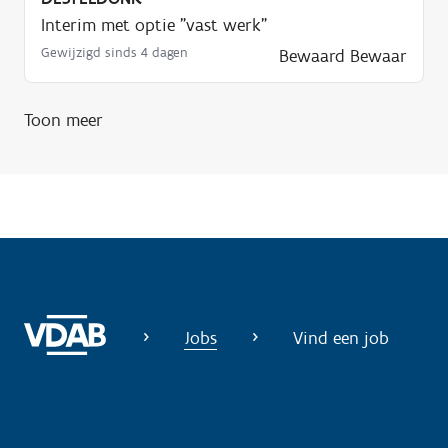
?
Interim met optie "vast werk"
Gewijzigd sinds 4 dagen
Bewaard
Bewaar
Toon meer
Jobs
Vind een job