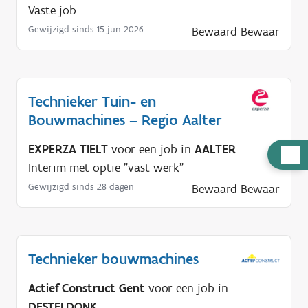
Vaste job
Gewijzigd sinds 15 jun 2026
Bewaard
Bewaar
Technieker Tuin- en
Bouwmachines – Regio Aalter
EXPERZA TIELT
voor een job in
AALTER
H
Interim met optie "vast werk"
u
Gewijzigd sinds 28 dagen
Bewaard
Bewaar
l
p
n
o
Technieker bouwmachines
d
i
Actief Construct Gent
voor een job in
g
DESTELDONK