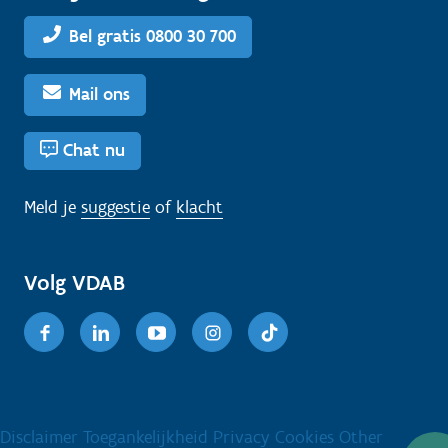
Bel gratis 0800 30 700
Mail ons
Chat nu
Meld je
suggestie
of
klacht
Volg VDAB
Facebook
Linkedin
Youtube
Instagram
TikTok
Disclaimer
Toegankelijkheid
Privacy
Cookies
Other