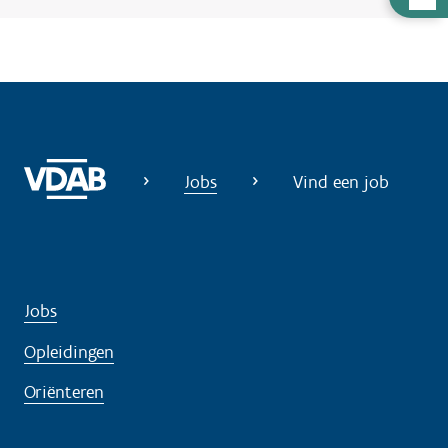
u
l
p
n
o
d
Jobs
Vind een job
i
g
?
Jobs
Opleidingen
Oriënteren