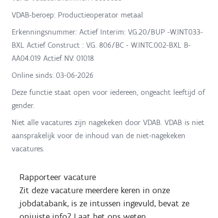
VDAB-beroep: Productieoperator metaal
Erkenningsnummer: Actief Interim: V.G.20/BUP -W.INT.033-
BXL Actief Construct : V.G. 806/BC - W.INTC.002-BXL B-
AA04.019 Actief NV: 01018
Online sinds:
03-06-2026
Deze functie staat open voor iedereen, ongeacht leeftijd of
gender.
Niet alle vacatures zijn nagekeken door VDAB. VDAB is niet
aansprakelijk voor de inhoud van de niet-nagekeken
vacatures.
Rapporteer vacature
Zit deze vacature meerdere keren in onze
jobdatabank, is ze intussen ingevuld, bevat ze
onjuiste info? Laat het ons weten.