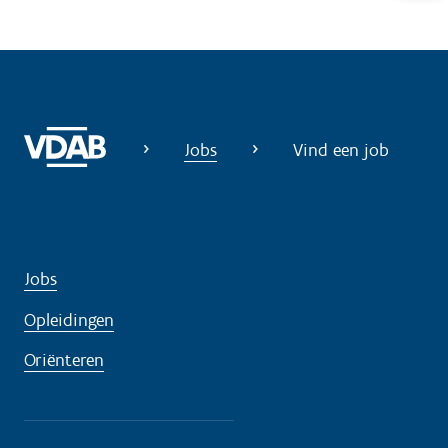
l
p
n
o
d
Jobs
Vind een job
i
g
?
Jobs
Opleidingen
Oriënteren