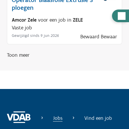
ploegen
H
Amcor Zele
voor een job in
ZELE
u
Vaste job
l
Gewijzigd sinds 9 jun 2026
Bewaard
Bewaar
p
n
o
Toon meer
d
i
g
?
Jobs
Vind een job