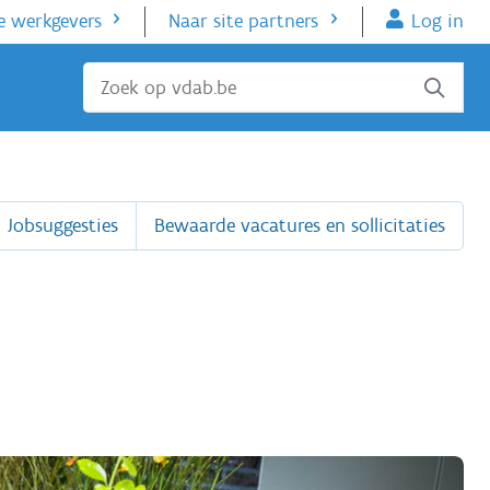
e werkgevers
Naar site partners
Log in
Sluiten
Jobsuggesties
Bewaarde vacatures en sollicitaties