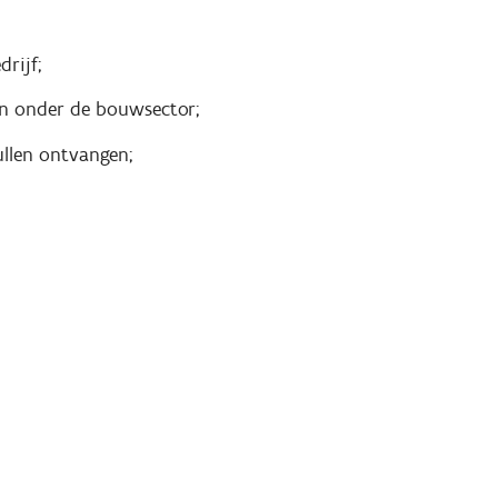
rijf;
n onder de bouwsector;
ullen ontvangen;