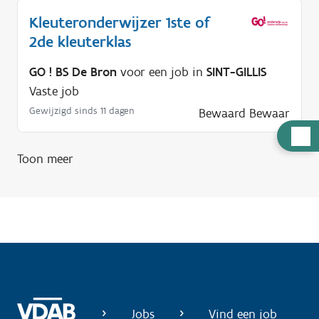
Kleuteronderwijzer 1ste of
2de kleuterklas
GO ! BS De Bron
voor een job in
SINT-GILLIS
Vaste job
Gewijzigd sinds 11 dagen
Bewaard
Bewaar
H
u
Toon meer
l
p
n
o
d
i
g
?
Jobs
Vind een job