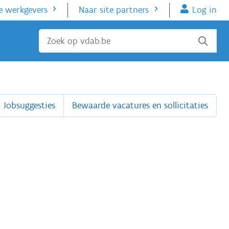
e werkgevers
Naar site partners
Log in
Sluiten
Jobsuggesties
Bewaarde vacatures en sollicitaties