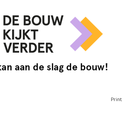
Print