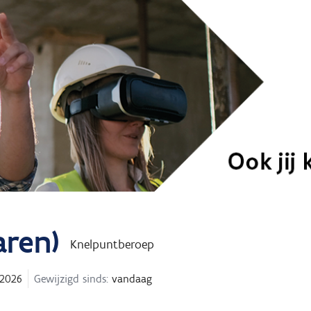
aren)
Knelpuntberoep
 2026
Gewijzigd sinds:
vandaag