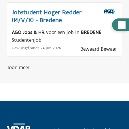
Jobstudent Hoger Redder
(M/V/X) - Bredene
H
u
AGO Jobs & HR
voor een job in
BREDENE
l
Studentenjob
p
Gewijzigd sinds 24 jun 2026
Bewaard
Bewaar
n
o
Toon meer
d
i
g
?