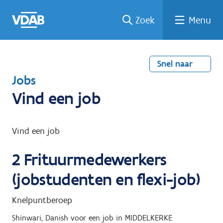
Welke
Terug
Vind
Vind
Ga
Zoek
Menu
naar
naar
een
een
job
home
oplei
past
job
de
inhou
ding
bij
mij?
d
Snel naar
T
Jobs
e
Vind een job
r
u
Vind een job
g
2
Frituurmedewerkers
n
a
(jobstudenten en flexi-job)
a
Knelpuntberoep
r
Shinwari, Danish
voor een job in
MIDDELKERKE