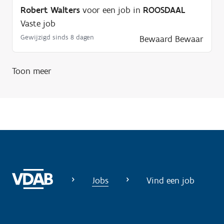
g
Robert Walters
voor een job in
ROOSDAAL
?
Vaste job
Gewijzigd sinds 8 dagen
Bewaard
Bewaar
Toon meer
Jobs
Vind een job