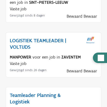
een job in
SINT-PIETERS-LEEUW
Vaste job
Gewijzigd sinds 8 dagen
Bewaard
Bewaar
LOGISTIEK TEAMLEADER |
VOLTIJDS
MANPOWER
voor een job in
ZAVENTEM
H
Vaste job
u
l
Gewijzigd sinds 26 dagen
Bewaard
Bewaar
p
n
o
Teamleader Planning &
d
Logistiek
i