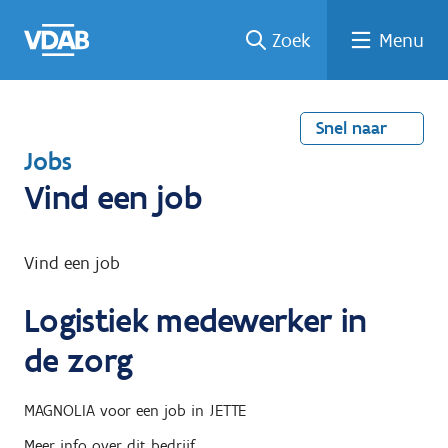
Welke
Terug
Vind
Vind
Ga
Zoek
Menu
naar
naar
een
een
job
home
oplei
past
job
de
inhou
ding
bij
mij?
d
Snel naar
T
Jobs
e
Vind een job
r
u
Vind een job
g
Logistiek medewerker in
n
a
de zorg
a
r
MAGNOLIA
voor een job in
JETTE
Meer info over dit bedrijf