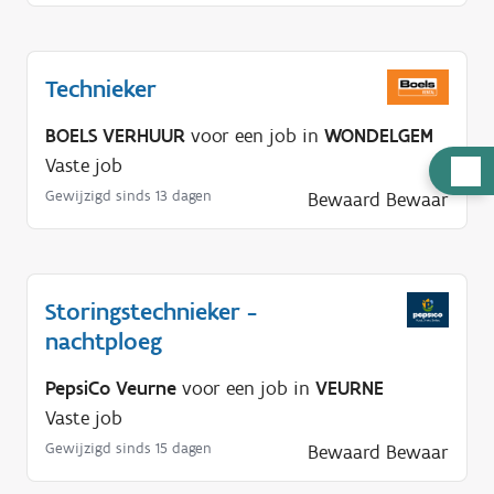
Technieker
BOELS VERHUUR
voor een job in
WONDELGEM
Vaste job
H
u
Gewijzigd sinds 13 dagen
Bewaard
Bewaar
l
p
n
Storingstechnieker -
o
nachtploeg
d
i
PepsiCo Veurne
voor een job in
VEURNE
g
Vaste job
?
Gewijzigd sinds 15 dagen
Bewaard
Bewaar