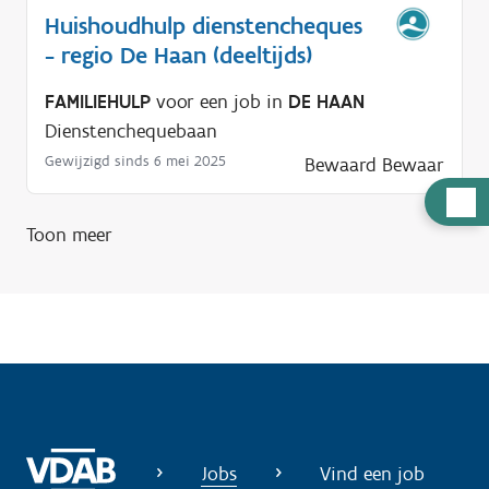
Huishoudhulp dienstencheques
- regio De Haan (deeltijds)
FAMILIEHULP
voor een job in
DE HAAN
Dienstenchequebaan
Gewijzigd sinds 6 mei 2025
Bewaard
Bewaar
H
u
Toon meer
l
p
n
o
d
i
g
?
Jobs
Vind een job