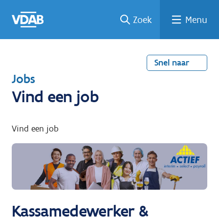
Welke
Terug
Vind
Vind
Ga
Zoek
Menu
naar
naar
een
een
job
home
oplei
past
job
de
inhou
ding
bij
mij?
d
Snel naar
T
Jobs
e
Vind een job
r
u
Vind een job
g
n
a
a
r
Kassamedewerker &