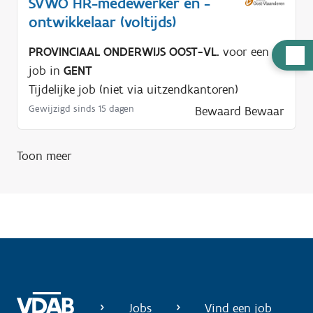
SVWO HR-medewerker en -
ontwikkelaar (voltijds)
PROVINCIAAL ONDERWIJS OOST-VL.
voor een
H
job in
GENT
u
Tijdelijke job (niet via uitzendkantoren)
l
p
Gewijzigd sinds 15 dagen
Bewaard
Bewaar
n
o
Toon meer
d
i
g
?
Jobs
Vind een job