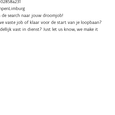
-02858a231
empenLimburg
n de search naar jouw droomjob!
we vaste job of klaar voor de start van je loopbaan?
llijk vast in dienst? Just let us know, we make it