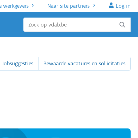
e werkgevers
Naar site partners
Log in
Sluiten
Jobsuggesties
Bewaarde vacatures en sollicitaties