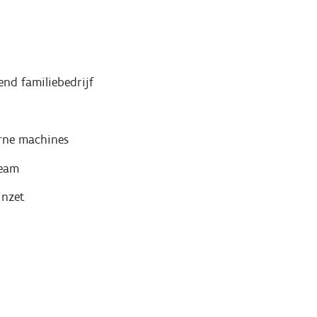
end familiebedrijf
ne machines
team
inzet