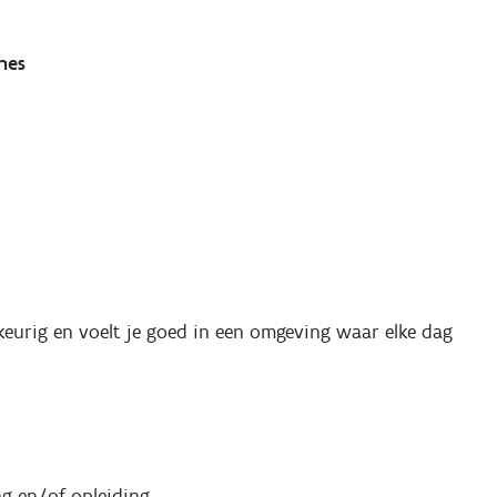
nes
urig en voelt je goed in een omgeving waar elke dag
ing en/of opleiding