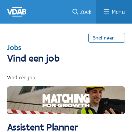
Welke
Terug
Vind
Vind
Ga
Zoek
Menu
naar
naar
een
een
job
home
oplei
past
job
de
inhou
ding
bij
mij?
d
Snel naar
T
Jobs
e
Vind een job
r
u
Vind een job
g
n
a
a
r
Assistent Planner