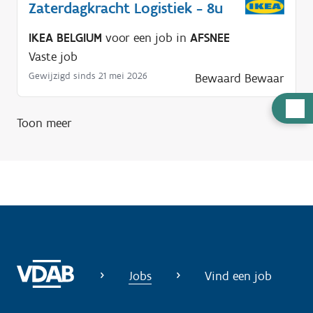
Zaterdagkracht Logistiek - 8u
IKEA BELGIUM
voor een job in
AFSNEE
Vaste job
Gewijzigd sinds 21 mei 2026
Bewaard
Bewaar
H
Toon meer
u
l
p
n
o
d
i
g
Jobs
Vind een job
?