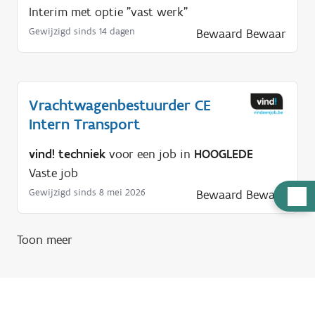
Interim met optie "vast werk"
Gewijzigd sinds 14 dagen
Bewaard
Bewaar
Vrachtwagenbestuurder CE
Intern Transport
vind! techniek
voor een job in
HOOGLEDE
Vaste job
Gewijzigd sinds 8 mei 2026
Bewaard
Bewaar
H
u
l
Toon meer
p
n
o
d