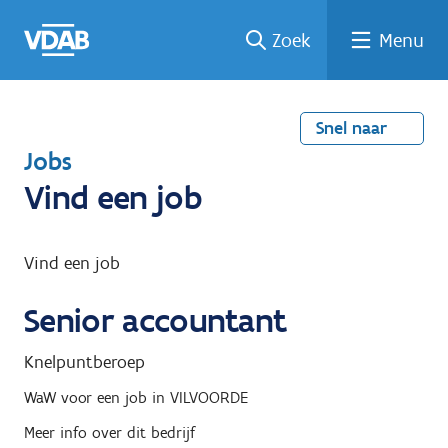
Welke
Terug
Vind
Vind
Ga
Zoek
Menu
naar
naar
een
een
job
home
oplei
past
job
de
inhou
ding
bij
mij?
d
Snel naar
T
Jobs
e
Vind een job
r
u
Vind een job
g
Senior accountant
n
a
Knelpuntberoep
a
WaW
voor een job in
VILVOORDE
r
Meer info over dit bedrijf