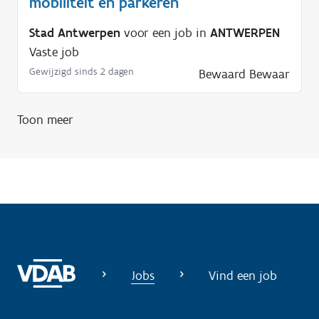
mobiliteit en parkeren
p
n
Stad Antwerpen
voor een job in
ANTWERPEN
o
Vaste job
d
Gewijzigd sinds 2 dagen
Bewaard
Bewaar
i
g
?
Toon meer
Jobs
Vind een job