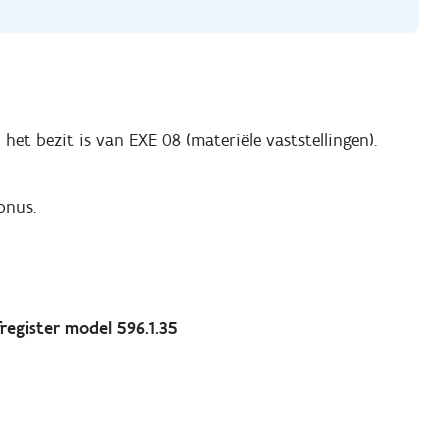
et bezit is van EXE 08 (materiële vaststellingen).
onus.
fregister model 596.1.35