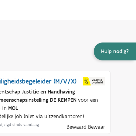
Hulp nodig?
iligheidsbegeleider (M/V/X)
entschap Justitie en Handhaving -
meenschapsinsteIling DE KEMPEN
voor een
b in
MOL
delijke job (niet via uitzendkantoren)
ijzigd sinds vandaag
Bewaard
Bewaar