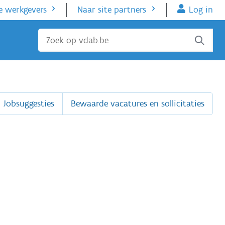
e werkgevers
Naar site partners
Log in
Sluiten
Jobsuggesties
Bewaarde vacatures en sollicitaties