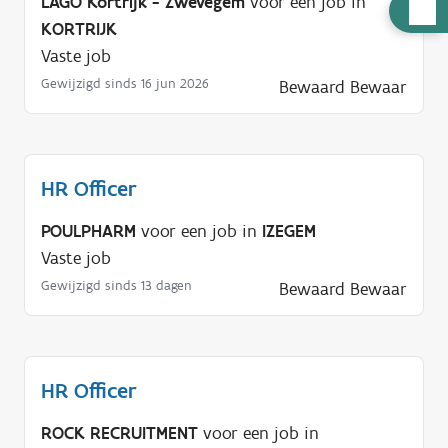
LAGO Kortrijk - Zwevegem
voor een job in
H
KORTRIJK
u
Vaste job
l
Gewijzigd sinds 16 jun 2026
Bewaard
Bewaar
p
n
o
d
HR Officer
i
g
POULPHARM
voor een job in
IZEGEM
?
Vaste job
Gewijzigd sinds 13 dagen
Bewaard
Bewaar
HR Officer
ROCK RECRUITMENT
voor een job in