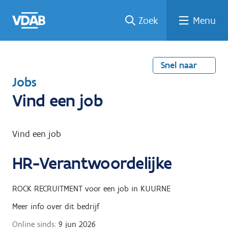
Welke
Terug
Vind
Vind
Ga
Zoek
Menu
naar
naar
een
een
job
home
oplei
past
job
de
inhou
ding
bij
mij?
d
Snel naar
T
Jobs
e
Vind een job
r
u
Vind een job
g
HR-Verantwoordelijke
n
a
ROCK RECRUITMENT
voor een job in
KUURNE
a
Meer info over dit bedrijf
r
Online sinds:
9 jun 2026