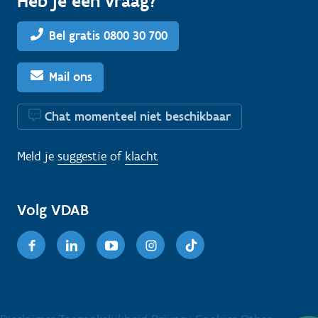
Heb je een vraag?
Bel gratis 0800 30 700
Mail ons
Chat momenteel niet beschikbaar
Meld je
suggestie
of
klacht
Volg VDAB
Facebook
Linkedin
Youtube
Instagram
TikTok