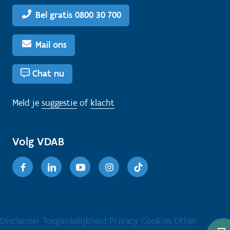
Bel gratis 0800 30 700
Mail ons
Chat nu
Meld je
suggestie
of
klacht
Volg VDAB
Facebook
Linkedin
Youtube
Instagram
TikTok
Disclaimer
Toegankelijkheid
Privacy
Cookies
Other