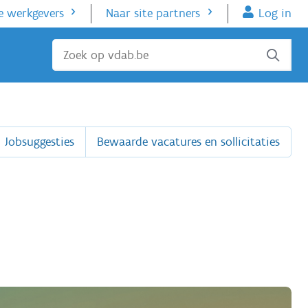
e werkgevers
Naar site partners
Log in
Sluiten
Jobsuggesties
Bewaarde vacatures en sollicitaties