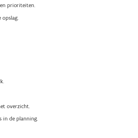
n prioriteiten.
 opslag.
k.
et overzicht.
s in de planning.