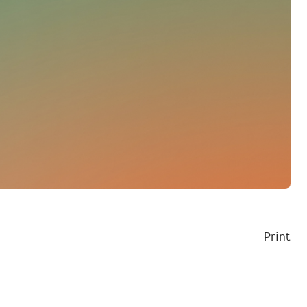
Print