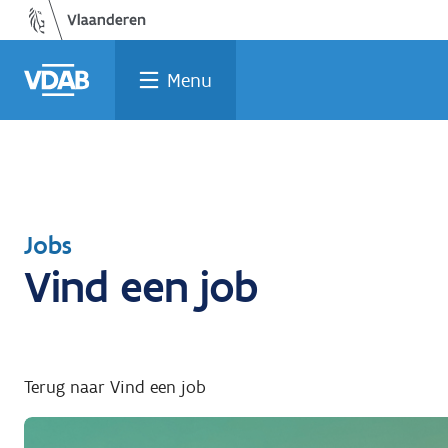
Welke
Terug
Vind
Vind
Ga
naar
naar
een
een
job
opleiding
home
past
job
de
Menu
inhoud
bij
mij?
Terug
Jobs
Vind een job
naar
Terug naar Vind een job