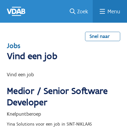
Welke
Terug
Vind
Vind
Ga
Zoek
Menu
naar
naar
een
een
job
home
oplei
past
job
de
inhou
ding
bij
mij?
d
Snel naar
T
Jobs
e
Vind een job
r
u
Vind een job
g
Medior / Senior Software
n
a
Developer
a
Knelpuntberoep
r
Yina Solutions
voor een job in
SINT-NIKLAAS