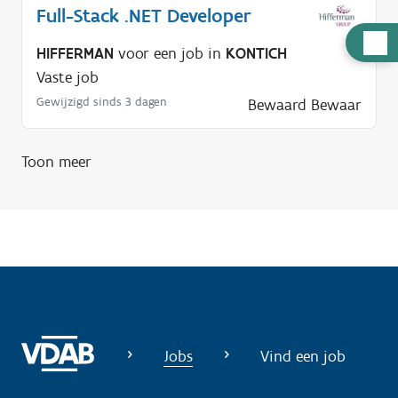
Full-Stack .NET Developer
H
HIFFERMAN
voor een job in
KONTICH
u
Vaste job
l
Gewijzigd sinds 3 dagen
Bewaard
Bewaar
p
n
o
Toon meer
d
i
g
?
Jobs
Vind een job