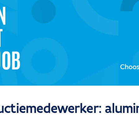
uctiemedewerker: alumin