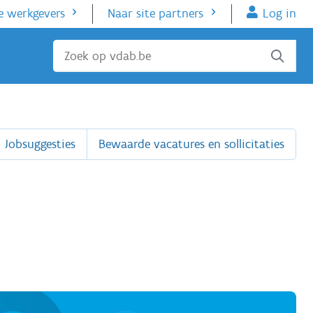
e werkgevers
Naar site partners
Log in
Sluiten
Jobsuggesties
Bewaarde vacatures en sollicitaties